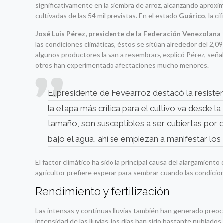
significativamente en la siembra de arroz, alcanzando aproxi
cultivadas de las 54 mil previstas. En el estado
Guárico
, la c
José Luis Pérez, presidente de la Federación Venezolana 
las condiciones climáticas, éstos se sitúan alrededor del 2,
algunos productores la van a resembrar», explicó Pérez, se
otros han experimentado afectaciones mucho menores.
El presidente de Fevearroz destacó la resiste
la etapa más crítica para el cultivo va desde la
tamaño, son susceptibles a ser cubiertas por c
bajo el agua, ahí se empiezan a manifestar los
El factor climático ha sido la principal causa del alargamie
agricultor prefiere esperar para sembrar cuando las condicio
Rendimiento y fertilización
Las intensas y continuas lluvias también han generado preo
intensidad de las lluvias, los días han sido bastante nublados