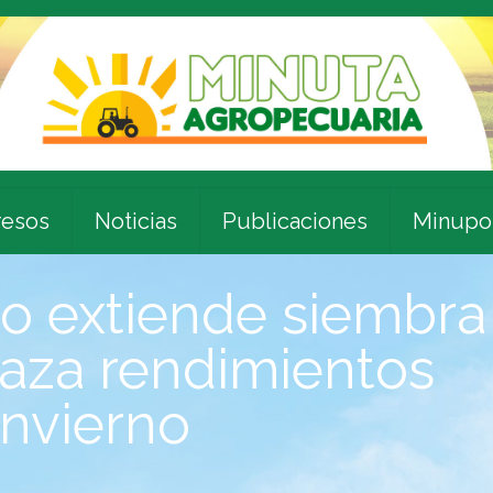
esos
Noticias
Publicaciones
Minupo
o extiende siembra
aza rendimientos
invierno