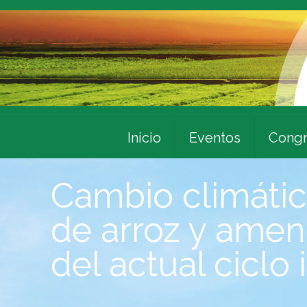
Inicio
Eventos
Congr
Cambio climátic
de arroz y amen
del actual ciclo 