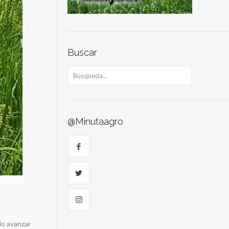
Buscar
@Minutaagro
do avanzar