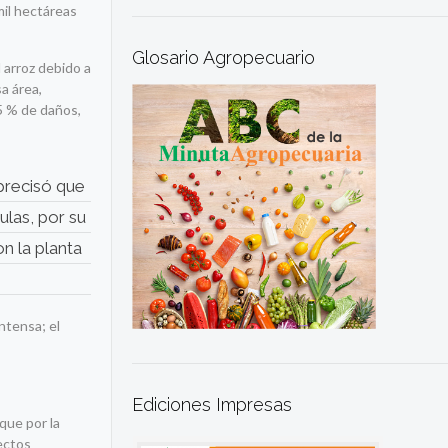
mil hectáreas
Glosario Agropecuario
 arroz debido a
a área,
5 % de daños,
 precisó que
ulas, por su
n la planta
ntensa; el
Ediciones Impresas
que por la
fectos