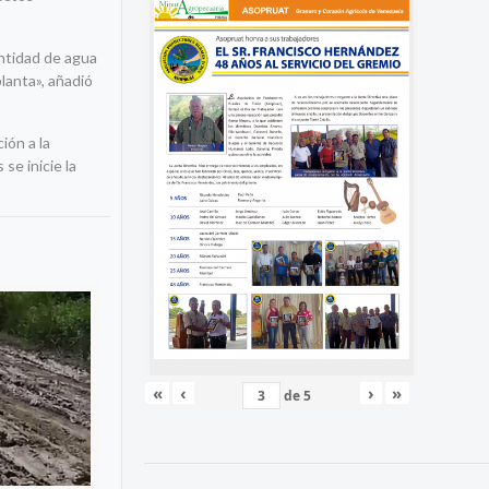
antidad de agua
planta», añadió
ión a la
se inicie la
«
‹
›
»
de
5