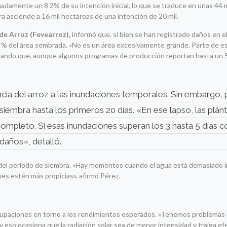
madamente un 8 2% de su intención inicial, lo que se traduce en unas 44 
ifra asciende a 16 mil hectáreas de una intención de 20 mil.
de Arroz (Fevearroz),
informó que, si bien se han registrado daños en el
09 % del área sembrada. «No es un área excesivamente grande. Parte de es
ñalando que, aunque algunos programas de producción reportan hasta un 
ncia del arroz a las inundaciones temporales. Sin embargo,
 siembra hasta los primeros 20 días. «En ese lapso, las plánt
ompleto. Si esas inundaciones superan los 3 hasta 5 días co
 daños», detalló.
nto del período de siembra. «Hay momentos cuando el agua está demasiado i
nes estén más propicias», afirmó Pérez.
cupaciones en torno a los rendimientos esperados. «Tenemos problemas 
 y eso ocasiona que la radiación solar sea de menor intensidad y traiga e