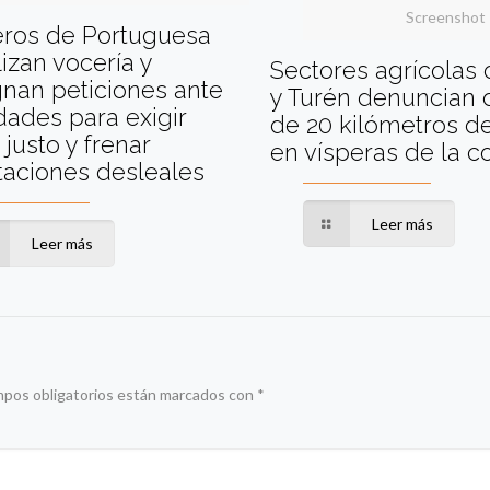
Screenshot
eros de Portuguesa
izan vocería y
Sectores agrícolas
nan peticiones ante
y Turén denuncian 
dades para exigir
de 20 kilómetros de
 justo y frenar
en vísperas de la 
taciones desleales
Leer más
Leer más
mpos obligatorios están marcados con
*