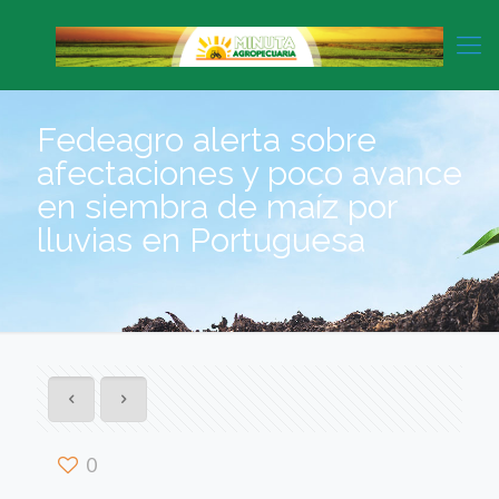
Fedeagro alerta sobre
afectaciones y poco avance
en siembra de maíz por
lluvias en Portuguesa
0