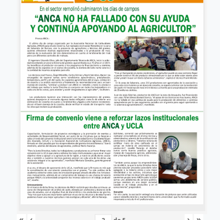
«
‹
›
»