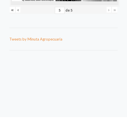
«
‹
›
»
de
5
Tweets by Minuta Agropecuaria