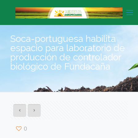
Soca-portuguesa habilita
espacio para laboratorio de
producción de controlador
biológico de Fundacaña
0