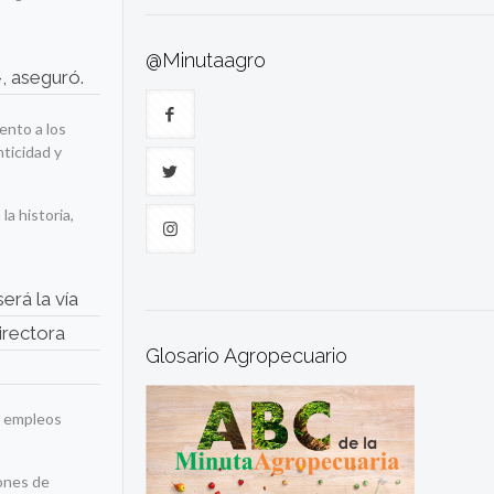
@Minutaagro
», aseguró.
iento a los
ticidad y
la historia,
erá la vía
irectora
Glosario Agropecuario
de empleos
ones de