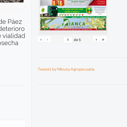
 de Páez
deterioro
 vialidad
«
‹
›
»
de
5
cosecha
Tweets by Minuta Agropecuaria