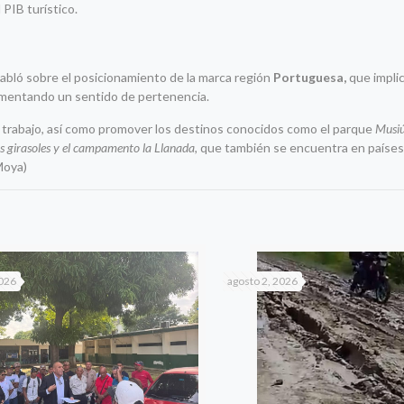
 PIB turístico.
abló sobre el posicionamiento de la marca región
Portuguesa,
que impli
fomentando un sentido de pertenencia.
el trabajo, así como promover los destinos conocidos como el parque
Musiú
los girasoles y el campamento la Llanada,
que también se encuentra en paíse
Moya)
2026
agosto 2, 2026