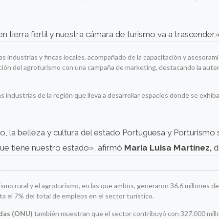
 tierra fertil y nuestra cámara de turismo va a trascender
a las industrias y fincas locales, acompañado de la capacitación y asesoram
ación del agroturismo con una campaña de marketing, destacando la auten
 industrias de la región que lleva a desarrollar espacios donde se exhiba 
o, la belleza y cultura del estado Portuguesa y Porturismo s
ue tiene nuestro estado», afirmó
María Luisa Martínez,
d
rismo rural y el agroturismo, en las que ambos, generaron 36.6 millones 
a el 7% del total de empleos en el sector turístico.
idas (ONU)
también muestran que el sector contribuyó con 327.000 mill