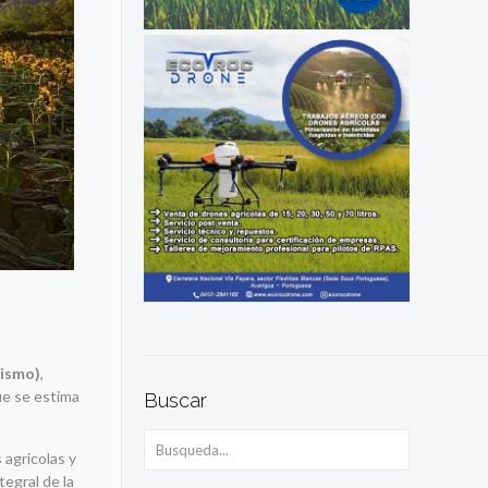
rismo)
,
ue se estima
Buscar
 agricolas y
tegral de la