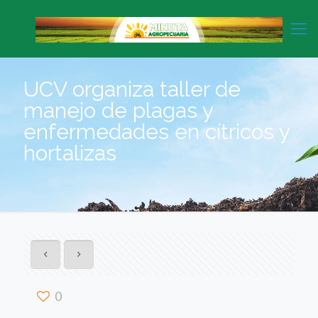
UCV organiza taller de
manejo de plagas y
enfermedades en cítricos y
hortalizas
0