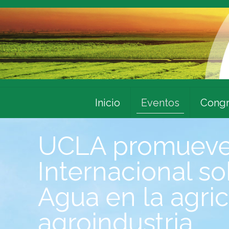
Inicio
Eventos
Congr
UCLA promueve 
Internacional s
Agua en la agric
agroindustria