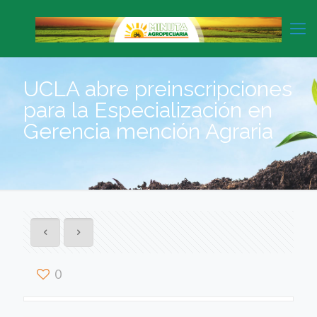
UCLA abre preinscripciones
para la Especialización en
Gerencia mención Agraria
0