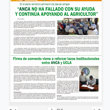
«
‹
›
»
de
5