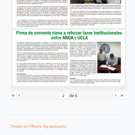
«
‹
›
»
de
5
Tweets by Minuta Agropecuaria