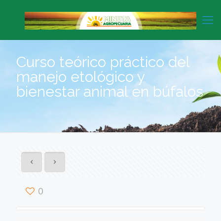
Curso teórico práctico del
manejo etológico y
bienestar animal en búfalos
0