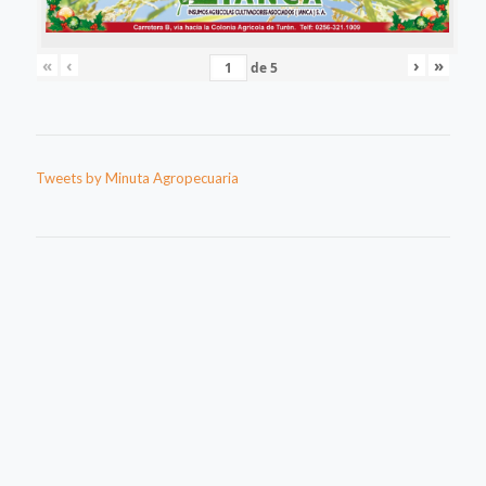
«
‹
›
»
de
5
Tweets by Minuta Agropecuaria