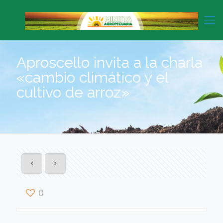
Aproscello invita a la charla
«cambio climático y el
cultivo de arroz»
0