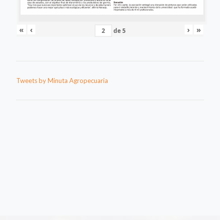
«
‹
›
»
de
5
Tweets by Minuta Agropecuaria