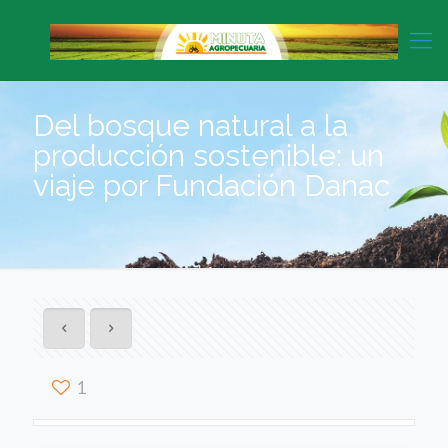
Del bosque natural a la
producción sostenible: un
viaje por Fundación Danac
1