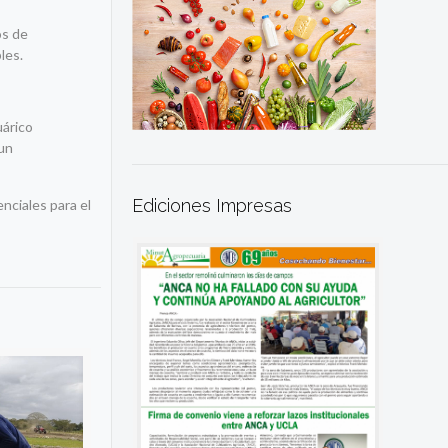
os de
les.
uárico
 un
Ediciones Impresas
nciales para el