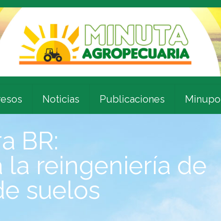
esos
Noticias
Publicaciones
Minupo
a BR:
la reingeniería de
de suelos