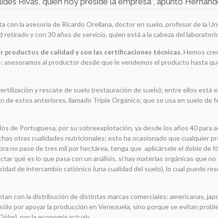
uclides Rivas, quien hoy preside la empresa”, apuntó Hernánd
 con la asesoría de Ricardo Orellana, doctor en suelo, profesor de la Un
 retirado y con 30 años de servicio, quien está a la cabeza del laboratori
 productos de calidad y con las certificaciones técnicas
. Hemos crec
: asesoramos al productor desde que le vendemos el producto hasta qu
rtilización y rescate de suelo (restauración de suelo); entre ellos está el
 de estos anteriores, llamado Triple Orgánico, que se usa en suelo de fer
os de Portuguesa, por su sobreexplotación, ya desde los años 40 para a
uchas otras cualidades nutricionales; esto ha ocasionado que cualquier p
ora no pase de tres mil por hectárea, tenga que aplicársele el doble de f
ar qué es lo que pasa con un análisis, si hay materias orgánicas que no
cidad de intercambio catiónico (una cualidad del suelo), lo cual puede res
ntan con la distribución de distintas marcas comerciales: americanas, ja
 sólo por apoyar la producción en Venezuela, sino porque se evitan prob
lar), por la economía actual».