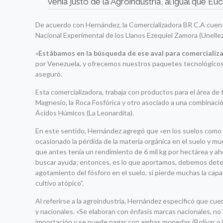
venía justo de la Agroindustria, al igual que E
De acuerdo con Hernández, la Comercializadora BR C.A cuenta
Nacional Experimental de los Llanos Ezequiel Zamora (Unellez)
«
Estábamos en la búsqueda de ese aval para comercializar
por Venezuela, y ofrecemos nuestros paquetes tecnológicos
aseguró.
Esta comercializadora, trabaja con productos para el área de fe
Magnesio, la Roca Fosfórica y otro asociado a una combinación
Ácidos Húmicos (La Leonardita).
En este sentido, Hernández agregó que «en los suelos como l
ocasionado la pérdida de la materia orgánica en el suelo y m
que antes tenía un rendimiento de 6 mil kg por hectárea y ah
buscar ayuda; entonces, es lo que aportamos, debemos detect
agotamiento del fósforo en el suelo, si pierde muchas la capa
cultivo atópico”.
Al referirse a la agroindustria, Hernández especificó que cue
y nacionales. «Se elaboran con énfasis marcas nacionales, no
importación y se puede pagar con ambas monedas (Bolívar o Dó