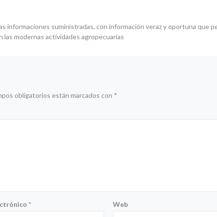
as informaciones suministradas, con información veraz y oportuna que p
n las modernas actividades agropecuarias
mpos obligatorios están marcados con
*
ectrónico
*
Web