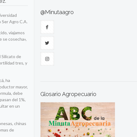
ez.
@Minutaagro
iversidad
o Ser Agro C.A.
ido, viajamos
e se cosecha»,
 Silicato de
tilidad tres, y
cá, ha
roductor mayor,
órmula, debe
Glosario Agropecuario
 pasan del 1%,
ultar en un
ponesas, chinas
lemas de