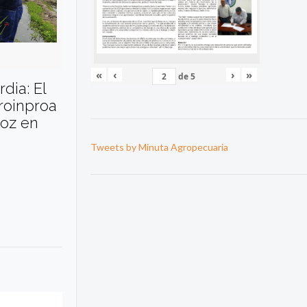
«
‹
›
»
de
5
dia: El
oinproa
roz en
Tweets by Minuta Agropecuaria