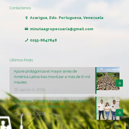
Contáctenos
Acarigua, Edo. Portuguesa, Venezuela
minutaagropecuaria@gmail.com
0255-6647848
Últimos Posts
Apure protagoniza el mayor arreo de
América Latina tras movilizar a más de 6 mil
mautes
0
agosto 6, 2026
Corpomax: El motor integral que transforma
y financia el campo venezolano
0
agosto 5, 2026