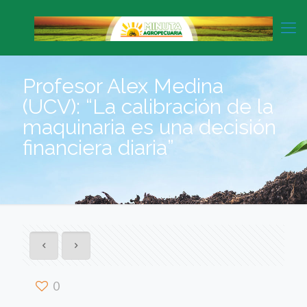
Profesor Alex Medina
(UCV): “La calibración de la
maquinaria es una decisión
financiera diaria”
0