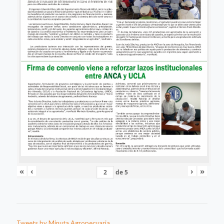
«
‹
›
»
de
5
Tweets by Minuta Agropecuaria