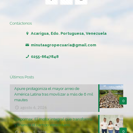
Contáctenos
Acarigua, Edo. Portuguesa, Venezuela
minutaagropecuaria@gmail.com
0255-6647848
Últimos Posts
Apure protagoniza el mayor arreo de
América Latina tras movilizar a más de 6 mil
mautes
0
agosto 6, 2026
Corpomax: El motor integral que transforma
y financia el campo venezolano
0
agosto 5, 2026