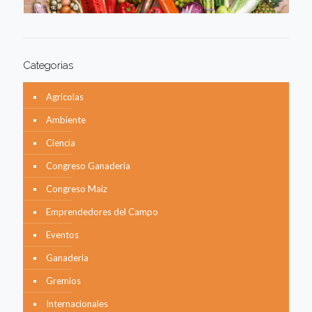
Categorias
Agricolas
Ambiente
Ciencia
Congreso Ganaderia
Congreso Maiz
Emprendedores del Campo
Eventos
Ganaderia
Gremios
Internacionales