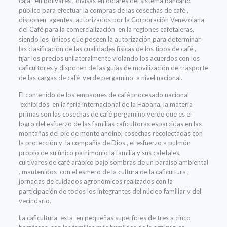
caja en bolívares , divisas en dólares del sistema bancario
público para efectuar la compras de las cosechas de café ,
disponen agentes autorizados por la Corporación Venezolana
del Café para la comercialización en la regiones cafetaleras,
siendo los únicos que poseen la autorización para determinar
las clasificación de las cualidades físicas de los tipos de café ,
fijar los precios unilateralmente violando los acuerdos con los
caficultores y disponen de las guías de movilización de trasporte
de las cargas de café verde pergamino a nivel nacional.
El contenido de los empaques de café procesado nacional
exhibidos en la feria internacional de la Habana, la materia
primas son las cosechas de café pergamino verde que es el
logro del esfuerzo de las familias caficultoras esparcidas en las
montañas del pie de monte andino, cosechas recolectadas con
la protección y la compañía de Dios , el esfuerzo a pulmón
propio de su único patrimonio la familia y sus cafetales,
cultivares de café arábico bajo sombras de un paraíso ambiental
, mantenidos con el esmero de la cultura de la caficultura ,
jornadas de cuidados agronómicos realizados con la
participación de todos los integrantes del núcleo familiar y del
vecindario.
La caficultura esta en pequeñas superficies de tres a cinco