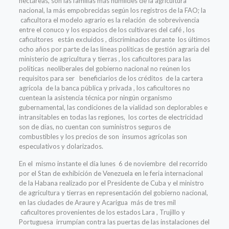
hectáreas, son las familias más humildes de la agricultura
nacional, la más empobrecidas según los registros de la FAO; la
caficultora el modelo agrario es la relación de sobrevivencia
entre el conuco y los espacios de los cultivares del café , los
caficultores están excluidos , discriminados durante los últimos
ocho años por parte de las líneas políticas de gestión agraria del
ministerio de agricultura y tierras , los caficultores para las
políticas neoliberales del gobierno nacional no reúnen los
requisitos para ser beneficiarios de los créditos de la cartera
agrícola de la banca pública y privada , los caficultores no
cuentean la asistencia técnica por ningún organismo
gubernamental, las condiciones de la vialidad son deplorables e
intransitables en todas las regiones, los cortes de electricidad
son de días, no cuentan con suministros seguros de
combustibles y los precios de son insumos agrícolas son
especulativos y dolarizados.
En el mismo instante el día lunes 6 de noviembre del recorrido
por el Stan de exhibición de Venezuela en le feria internacional
de la Habana realizado por el Presidente de Cuba y el ministro
de agricultura y tierras en representación del gobierno nacional,
en las ciudades de Araure y Acarigua más de tres mil
caficultores provenientes de los estados Lara , Trujillo y
Portuguesa irrumpían contra las puertas de las instalaciones del