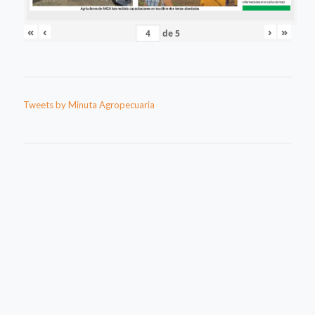
«
‹
›
»
de
5
Tweets by Minuta Agropecuaria