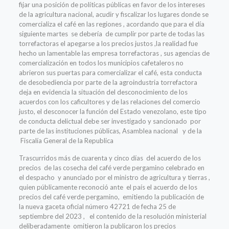
fijar una posición de políticas públicas en favor de los intereses
de la agricultura nacional, acudir y fiscalizar los lugares donde se
comercializa el café en las regiones , acordando que para el día
siguiente martes se debería de cumplir por parte de todas las
torrefactoras el apegarse a los precios justos ,la realidad fue
hecho un lamentable las empresa torrefactoras , sus agencias de
comercialización en todos los municipios cafetaleros no
abrieron sus puertas para comercializar el café, esta conducta
de desobediencia por parte de la agroindustria torrefactora
deja en evidencia la situación del desconocimiento de los
acuerdos con los caficultores y de las relaciones del comercio
justo, el desconocer la función del Estado venezolano, este tipo
de conducta delictual debe ser investigado y sancionado por
parte de las instituciones públicas, Asamblea nacional y de la
Fiscalía General de la Republica
Trascurridos más de cuarenta y cinco días del acuerdo de los
precios de las cosecha del café verde pergamino celebrado en
el despacho y anunciado por el ministro de agricultura y tierras ,
quien públicamente reconoció ante el país el acuerdo de los
precios del café verde pergamino, emitiendo la publicación de
la nueva gaceta oficial número 42721 de fecha 25 de
septiembre del 2023 , el contenido de la resolución ministerial
deliberadamente omitieron la publicaron los precios