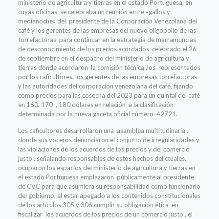
ministerio de agricultura y tierras en el estado Portuguesa, en
cuyas oficinas se celebraba un reunión entre «gallos y
medianoche» del presidente de la Corporación Venezolana del
café y los gerentes de las empresas del nuevo oligopolio de las
torrefactoras para continuar en la estrategia de marramuncias
de desconocimiento de los precios acordados celebrado el 26
de septiembre en el despacho del ministerio de agricultura y
tierras donde acordaron la comisión técnica ,los representados
por los caficultores, los gerentes de las empresas torrefactoras
y las autoridades del corporación venezolana del café, fijando
como precios para las cosecha del 2023 para un quintal del café
en 160, 170 , 180 dólares en relación a la clasificación
determinada por la nueva gaceta oficial número 42721.
Los caficultores desarrollaron una asamblea multitudinaria ,
donde sus voceros denunciaron el conjunto de irregularidades y
las violaciones de los acuerdos de los precios y del comercio
justo , señalando responsables de estos hechos delictuales,
ocuparon los espacios del ministerio de agricultura y tierras en
el estado Portuguesa emplazaron públicamente al presidente
de CVC para que asumiera su responsabilidad como funcionario
del gobierno, el estar apegado a los contenidos constitucionales
de los artículos 305 y 306,cumplir su obligación ética en
fiscalizar los acuerdos de los precios de un comercio justo , el