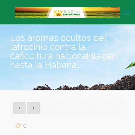
Los aromas ocultos del
latrocinio contra la
caficultura nacional llegan
hasta la Habana….
0