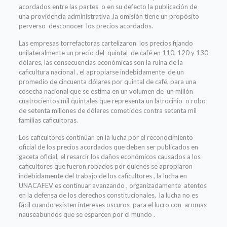
acordados entre las partes o en su defecto la publicación de
una providencia administrativa ,la omisión tiene un propósito
perverso desconocer los precios acordados.
Las empresas torrefactoras cartelizaron los precios fijando
unilateralmente un precio del quintal de café en 110, 120 y 130
dólares, las consecuencias económicas son la ruina de la
caficultura nacional , el apropiarse indebidamente de un
promedio de cincuenta dólares por quintal de café, para una
cosecha nacional que se estima en un volumen de un millón
cuatrocientos mil quintales que representa un latrocinio o robo
de setenta millones de dólares cometidos contra setenta mil
familias caficultoras.
Los caficultores continúan en la lucha por el reconocimiento
oficial de los precios acordados que deben ser publicados en
gaceta oficial, el resarcir los daños económicos causados a los
caficultores que fueron robados por quienes se apropiaron
indebidamente del trabajo de los caficultores , la lucha en
UNACAFEV es continuar avanzando , organizadamente atentos
en la defensa de los derechos constitucionales, la lucha no es
fácil cuando existen intereses oscuros para el lucro con aromas
nauseabundos que se esparcen por el mundo .