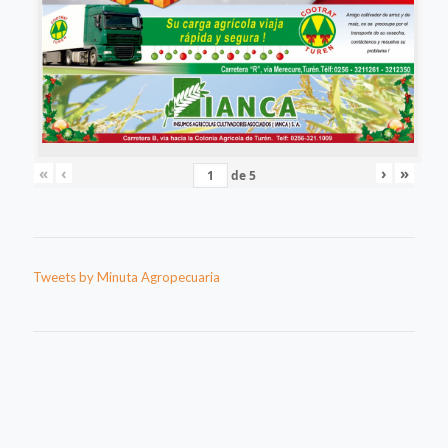
«
‹
›
»
de
5
Tweets by Minuta Agropecuaria