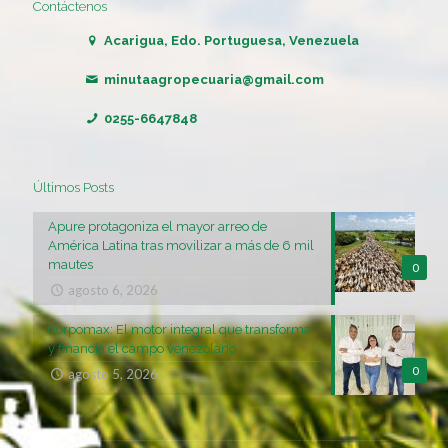
Contáctenos
Acarigua, Edo. Portuguesa, Venezuela
minutaagropecuaria@gmail.com
0255-6647848
Últimos Posts
Apure protagoniza el mayor arreo de
América Latina tras movilizar a más de 6 mil
mautes
0
agosto 6, 2026
Corpomax: El motor integral que transforma
y financia el campo venezolano
0
agosto 5, 2026