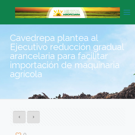
Cavedrepa plantea al
Ejecutivo reducción gradual
arancelaria para facilitar
importación de maquinaria
agrícola
0