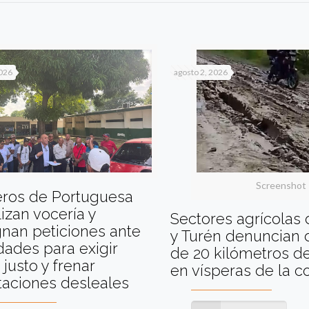
2026
agosto 2, 2026
Screenshot
eros de Portuguesa
izan vocería y
Sectores agrícolas
nan peticiones ante
y Turén denuncian 
dades para exigir
de 20 kilómetros de
 justo y frenar
en vísperas de la 
taciones desleales