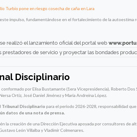
ío Turbio pone en riesgo cosecha de caña en Lara
 este impulso, fundamentándose en el fortalecimiento de la autoestima re
 realizó el lanzamiento oficial del portal web
www.portu
 los prestadores de servicio y proyectar las bondades produc
nal Disciplinario
tá conformado por Elisa Bustamante (1era Vicepresidencia), Roberto Dos
 Nersa Ortiz, José Daniel Jiménez y María Andreina López.
l
Tribunal Disciplinario
para el periodo 2026-2028, responsabilidad que
gún datos de una nota de prensa.
ién la creación de una Dirección Ejecutiva apoyada por consultores de alt
Gustavo León Villalba y Vladimir Colmenares.