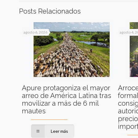
Posts Relacionados
agosto 6, 2026
agosto 4, 
Apure protagoniza el mayor
Arroc
arreo de América Latina tras
formal
movilizar a más de 6 mil
consig
mautes
autori
precio
impor
Leer más