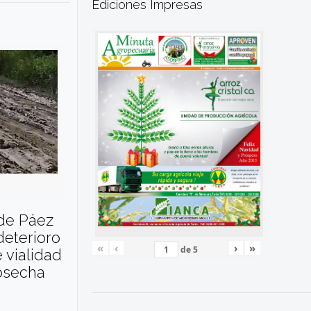
Ediciones Impresas
 de Páez
deterioro
«
‹
›
»
de
5
 vialidad
cosecha