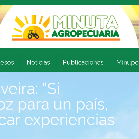
esos
Noticias
Publicaciones
Minupo
eira: “Si
 para un país,
r experiencias