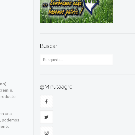
Buscar
smo)
@Minutaagro
 gremio
,
 producto
 en una
ís, podemos
miento