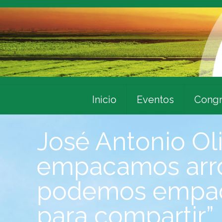
Inicio
Eventos
Congr
José Antonio Oliv
empacamos arroz
podemos empaca
para compartir”