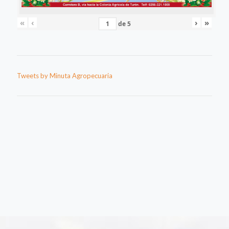
«
‹
›
»
de
5
Tweets by Minuta Agropecuaria