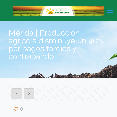
Mérida | Producción
agrícola disminuye un 40%
por pagos tardíos y
contrabando
0