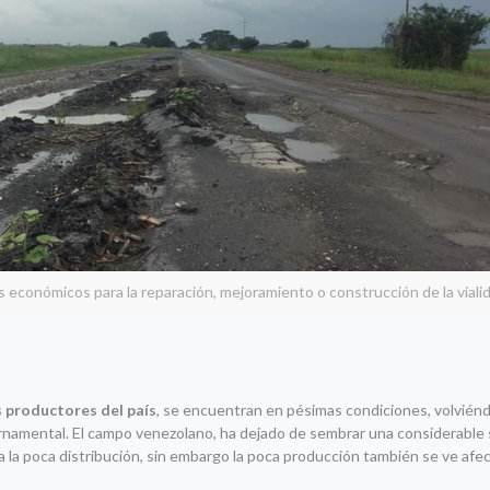
económicos para la reparación, mejoramiento o construcción de la vialid
s productores del país
, se encuentran en pésimas condiciones, volvién
ernamental. El campo venezolano, ha dejado de sembrar una considerable 
a la poca distribución, sin embargo la poca producción también se ve afec