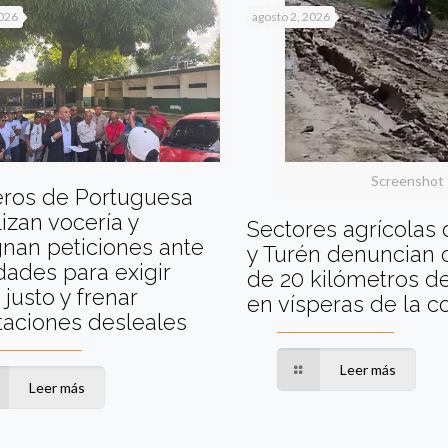
2026
agosto 2, 2026
Screenshot
eros de Portuguesa
izan vocería y
Sectores agrícolas
nan peticiones ante
y Turén denuncian 
dades para exigir
de 20 kilómetros de
 justo y frenar
en vísperas de la 
taciones desleales
Leer más
Leer más