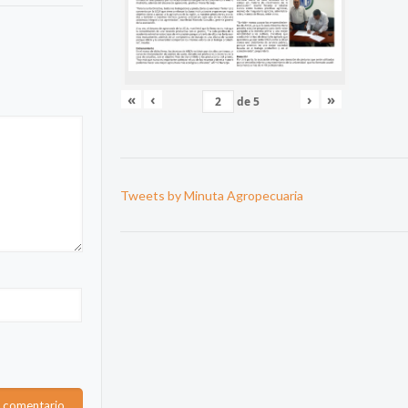
«
‹
›
»
de
5
Tweets by Minuta Agropecuaria