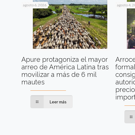
agosto 6, 2026
agosto 4, 
Apure protagoniza el mayor
Arroc
arreo de América Latina tras
formal
movilizar a más de 6 mil
consig
mautes
autori
precio
impor
Leer más