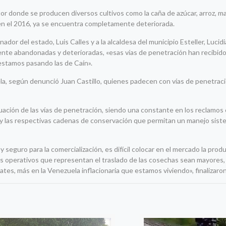
or donde se producen diversos cultivos como la caña de azúcar, arroz, ma
a en el 2016, ya se encuentra completamente deteriorada.
dor del estado, Luis Calles y a la alcaldesa del municipio Esteller, Lucidi
ente abandonadas y deterioradas, «esas vías de penetración han recibi
 estamos pasando las de Caín».
, según denunció Juan Castillo, quienes padecen con vías de penetraci
tuación de las vías de penetración, siendo una constante en los reclamos
n y las respectivas cadenas de conservación que permitan un manejo sist
y seguro para la comercialización, es difícil colocar en el mercado la prod
tos operativos que representan el traslado de las cosechas sean mayores, 
tes, más en la Venezuela inflacionaria que estamos viviendo», finalizaron