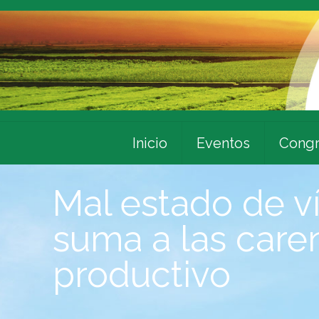
Inicio
Eventos
Congr
Mal estado de ví
suma a las caren
productivo