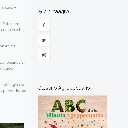
íz, soya y
@Minutaagro
a Ruiz, para
do como mucho
ón en mal
 campesinos el
emático,
ucción agrícola;
Glosario Agropecuario
y por ende, los
.