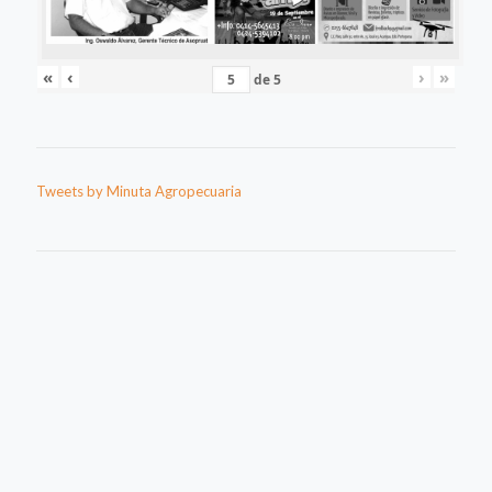
«
‹
›
»
de
5
Tweets by Minuta Agropecuaria