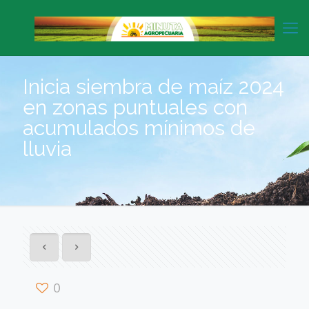
Inicia siembra de maíz 2024
en zonas puntuales con
acumulados mínimos de
lluvia
0