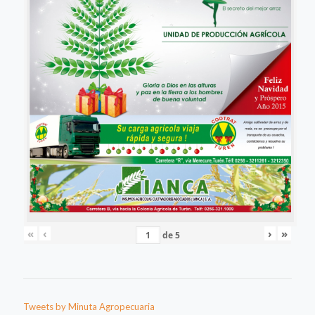
«
‹
›
»
de
5
Tweets by Minuta Agropecuaria