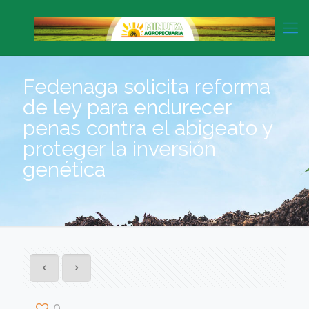
Fedenaga solicita reforma
de ley para endurecer
penas contra el abigeato y
proteger la inversión
genética
0