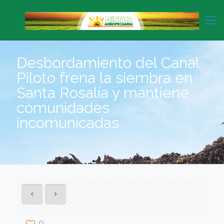
Desbordamiento del Canal
Piloto frena la siembra en
Santa Rosalía y mantiene
comunidades
incomunicadas
0