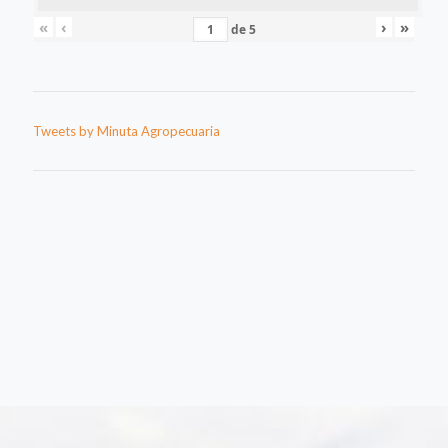
«
‹
›
»
de
5
Tweets by Minuta Agropecuaria