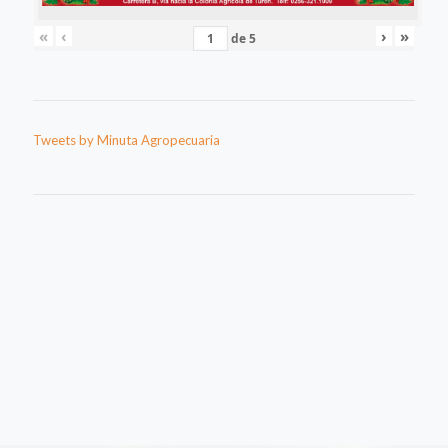
«
‹
›
»
de
5
Tweets by Minuta Agropecuaria