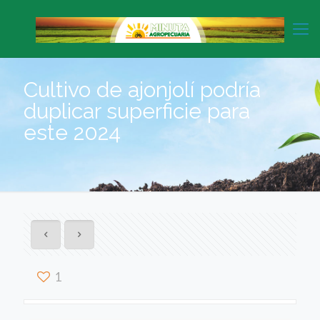
Cultivo de ajonjolí podría
duplicar superficie para
este 2024
1