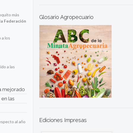
poquito más
Glosario Agropecuario
 la Federación
 a los
do a las
Ha mejorado
 en las
Ediciones Impresas
respecto al año