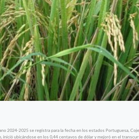
rano 2024-2025 se registra para la fecha en los estados Portuguesa, Coje
, inició ubicándose en los 0,44 centavos de dólar y mejoró en el transcur