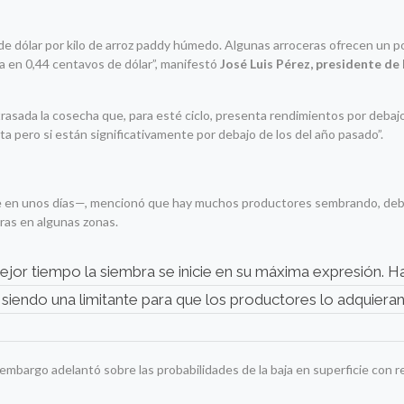
 de dólar por kilo de arroz paddy húmedo. Algunas arroceras ofrecen un 
a en 0,44 centavos de dólar”, manifestó
José Luis Pérez, presidente de
asada la cosecha que, para esté ciclo, presenta rendimientos por debajo
a pero si están significativamente por debajo de los del año pasado”.
nte en unos días—, mencionó que hay muchos productores sembrando, debi
ras en algunas zonas.
jor tiempo la siembra se inicie en su máxima expresión. 
ue siendo una limitante para que los productores lo adquieran
 embargo adelantó sobre las probabilidades de la baja en superficie con 