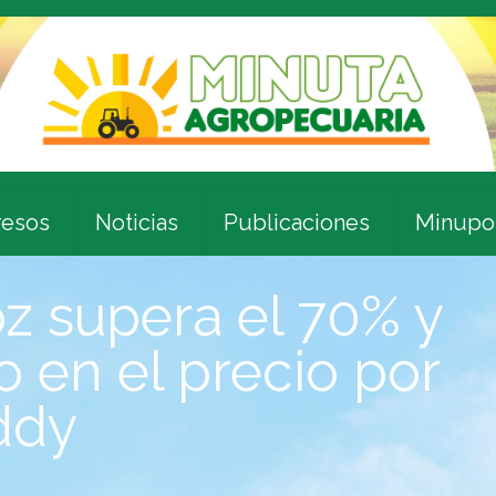
esos
Noticias
Publicaciones
Minupo
z supera el 70% y
o en el precio por
addy