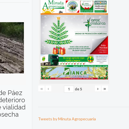
«
‹
›
»
de
5
 de Páez
deterioro
 vialidad
cosecha
Tweets by Minuta Agropecuaria