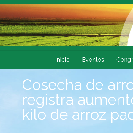
Inicio
Eventos
Congr
Cosecha de arro
registra aument
kilo de arroz p