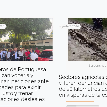
2026
agosto 2, 2026
Screenshot
eros de Portuguesa
izan vocería y
Sectores agrícolas
nan peticiones ante
y Turén denuncian 
dades para exigir
de 20 kilómetros de
 justo y frenar
en vísperas de la 
taciones desleales