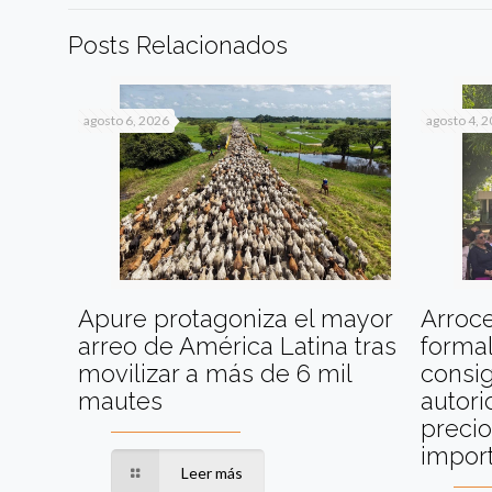
Posts Relacionados
agosto 6, 2026
agosto 4, 
Apure protagoniza el mayor
Arroc
arreo de América Latina tras
formal
movilizar a más de 6 mil
consig
mautes
autori
precio
impor
Leer más