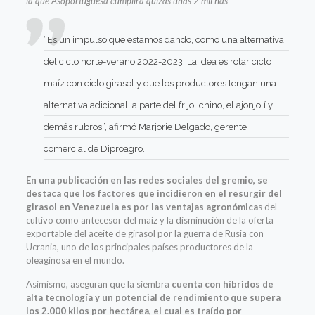
la que Asoportuguesa cumplirá quizás unas 2 mil has
“Es un impulso que estamos dando, como una alternativa
del ciclo norte-verano 2022-2023. La idea es rotar ciclo
maíz con ciclo girasol y que los productores tengan una
alternativa adicional, a parte del frijol chino, el ajonjolí y
demás rubros”, afirmó Marjorie Delgado, gerente
comercial de Diproagro.
En una publicación en las redes sociales del gremio, se
destaca que los factores que incidieron en el resurgir del
girasol en Venezuela es por las ventajas agronómica
s del
cultivo como antecesor del maíz y la disminución de la oferta
exportable del aceite de girasol por la guerra de Rusia con
Ucrania, uno de los principales países productores de la
oleaginosa en el mundo.
Asimismo, aseguran que la siembra
cuenta con híbridos de
alta tecnología y un potencial de rendimiento que supera
los 2.000 kilos por hectárea, el cual es traído por