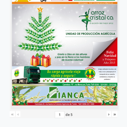
«
‹
›
»
de
5