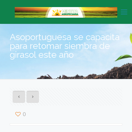
Asoportuguesa se capacita
para retomar siembra de
girasol este año
0