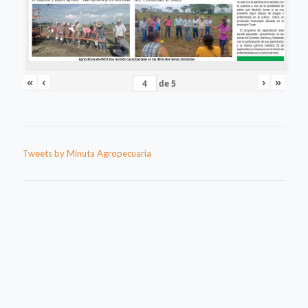
«
‹
›
»
de
5
Tweets by Minuta Agropecuaria