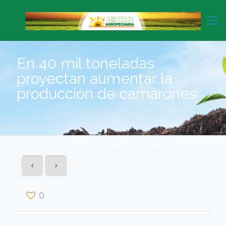
En 40 mil toneladas
proyectan aumentar la
producción de camarones
0