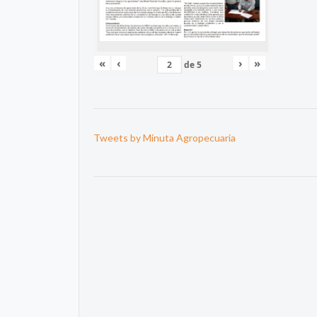
«
‹
›
»
de
5
Tweets by Minuta Agropecuaria