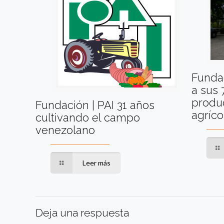
Fundac
a sus 
produc
Fundación | PAI 31 años
agríco
cultivando el campo
venezolano
Leer más
Deja una respuesta