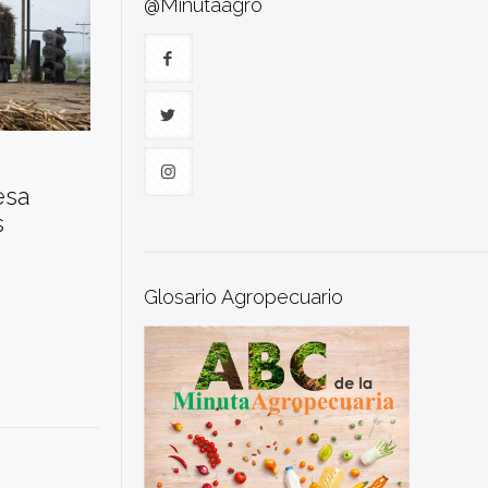
@Minutaagro
esa
s
Glosario Agropecuario