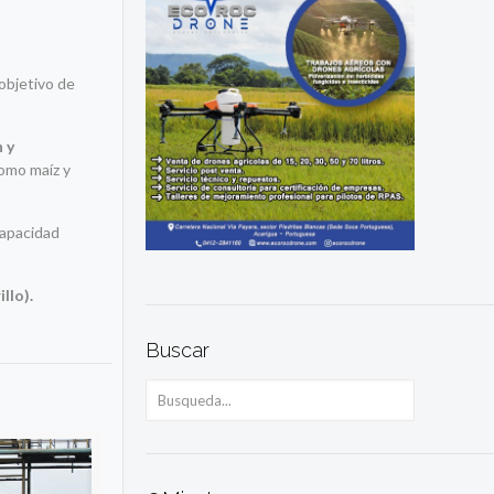
objetivo de
n y
como maíz y
capacidad
llo).
Buscar