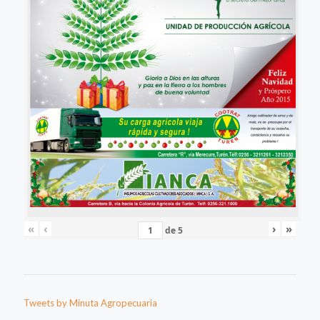
«
‹
›
»
de
5
Tweets by Minuta Agropecuaria