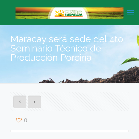
Maracay será sede del 4to
Seminario Técnico de
Producción Porcina
0