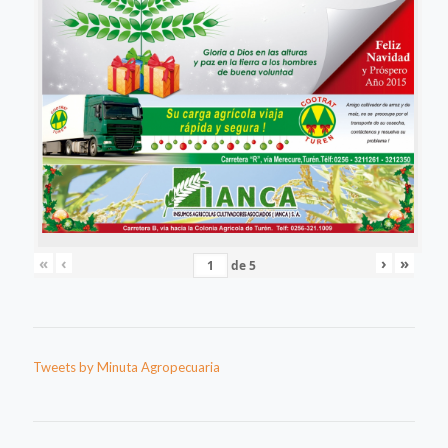
«
‹
›
»
de
5
Tweets by Minuta Agropecuaria