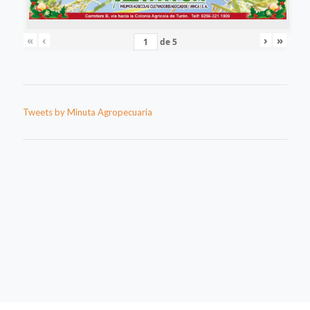
«
‹
›
»
de
5
Tweets by Minuta Agropecuaria