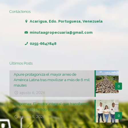
Contáctenos
Acarigua, Edo. Portuguesa, Venezuela
minutaagropecuaria@gmail.com
0255-6647848
Últimos Posts
Apure protagoniza el mayor arreo de
América Latina tras movilizar a más de 6 mil
mautes
0
agosto 6, 2026
Corpomax: El motor integral que transforma
y financia el campo venezolano
0
agosto 5, 2026