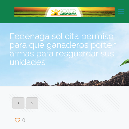
Fedenaga solicita permiso
para que ganaderos porten
armas para resguardar sus
unidades
0