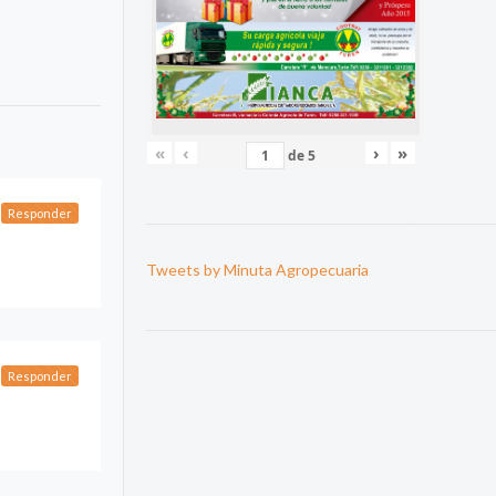
«
‹
›
»
de
5
Responder
Tweets by Minuta Agropecuaria
Responder