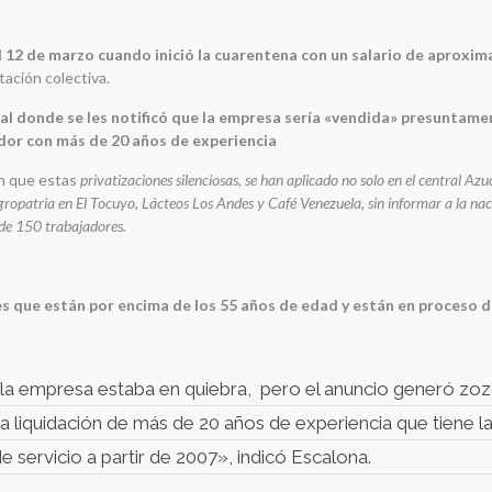
l 12 de marzo cuando inició la cuarentena con un salario de aprox
atación colectiva.
l donde se les notificó que la empresa sería «vendida» presuntame
dor con más de 20 años de experiencia
n que estas
privatizaciones silenciosas, se han aplicado no solo en el central Az
opatria en El Tocuyo, Lácteos Los Andes y Café Venezuela, sin informar a la nac
de 150 trabajadores.
s que están por encima de los 55 años de edad y están en proceso 
 la empresa estaba en quiebra, pero el anuncio generó zo
la liquidación de más de 20 años de experiencia que tiene l
e servicio a partir de 2007», indicó Escalona.