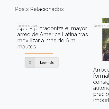
Posts Relacionados
agosto 6, 2026
agosto 4, 
Apure protagoniza el mayor
arreo de América Latina tras
movilizar a más de 6 mil
mautes
Leer más
Arroc
formal
consig
autori
precio
impor