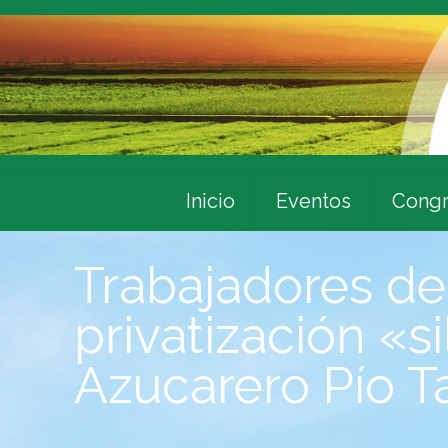
Inicio
Eventos
Congr
Trabajadores d
privatización «s
Azucarero Pío 