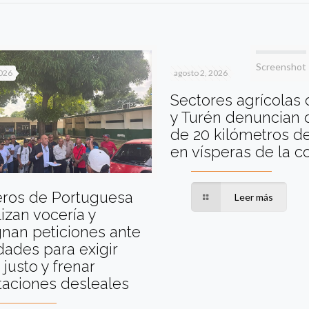
Screenshot
2026
agosto 2, 2026
Sectores agrícolas
y Turén denuncian 
de 20 kilómetros de
en vísperas de la 
eros de Portuguesa
Leer más
izan vocería y
nan peticiones ante
dades para exigir
 justo y frenar
taciones desleales