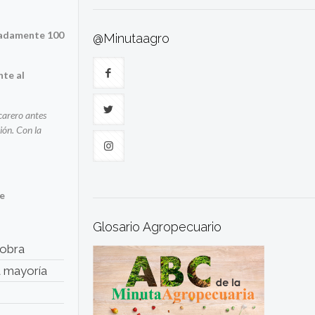
imadamente 100
@Minutaagro
nte al
ucarero antes
ión. Con la
de
Glosario Agropecuario
zobra
a mayoría