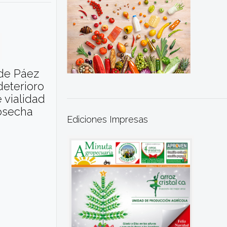
 de Páez
deterioro
 vialidad
cosecha
Ediciones Impresas