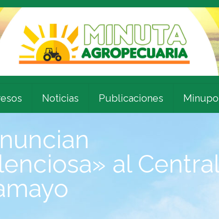
esos
Noticias
Publicaciones
Minupo
enuncian
ilenciosa» al Centra
Tamayo